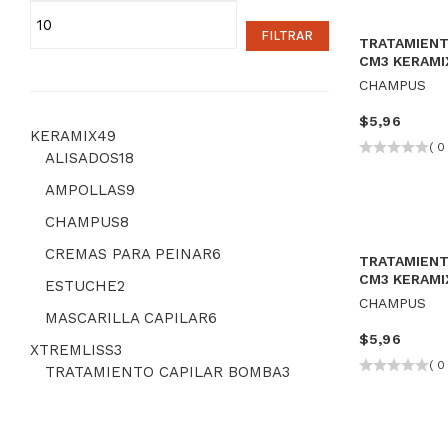
FILTRAR
TRATAMIENT
CM3 KERAMI
CHAMPUS
$
5,96
KERAMIX
49
( 0 
ALISADOS
18
AMPOLLAS
9
CHAMPUS
8
CREMAS PARA PEINAR
6
TRATAMIENT
CM3 KERAMI
ESTUCHE
2
CHAMPUS
MASCARILLA CAPILAR
6
$
5,96
XTREMLISS
3
( 0 
TRATAMIENTO CAPILAR BOMBA
3